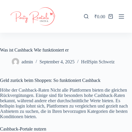
S
k
i
₹
0.00
Shopping
p
cart
t
o
c
o
n
Was ist Cashback Wie funktioniert er
t
e
admin
September 4, 2025
HellSpin Schweiz
n
t
Geld zurück beim Shoppen: So funktioniert Cashback
Höhe der Cashback-Raten Nicht alle Plattformen bieten die gleichen
Rückvergütungen. Einige sind für besonders hohe Cashback-Raten
bekannt, während andere eher durchschnittliche Werte bieten. Es
hellspin login lohnt sich, Plattformen zu vergleichen und gezielt nach
Anbietern zu suchen, die in Ihren bevorzugten Kategorien die besten
Konditionen bieten.
Cashback-Portale nutzen