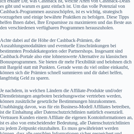
Ich erkläre Dir, was Cashback ist, welche Arten von Cashback-Deals
es gibt und warum es ganz einfach ist. Um das volle Potenzial von
Cashback-Programmen auszuschöpfen, ist es wichtig, strategisch
vorzugehen und einige bewährte Praktiken zu befolgen. Diese Tipps
helfen Ihnen dabei, Ihre Ersparnisse zu maximieren und das Beste aus
den verschiedenen verfügbaren Programmen herauszuholen.
Achte dabei auf die Höhe der Cashback-Prämien, die
Auszahlungsmodalitäten und eventuelle Einschränkungen bei
bestimmten Produktkategorien oder Partnershops. Insgesamt sind
Cashback-Portale also eine lohnenswerte Alternative zu klassischen
Bonusprogrammen. Sie bieten dir mehr Flexibilität und belohnen dich
mit Bargeld statt mit Punkten. Gerade wenn du viel online einkaufst,
können sich die Prämien schnell summieren und dir dabei helfen,
langfristig Geld zu sparen.
Je nachdem, in welchen Ländern die Affiliate-Produkte und/oder
Dienstleistungen angeboten beziehungsweise vertrieben werden,
können zusätzliche gesetzliche Bestimmungen hinzukommen.
Unabhängig davon, was für ein Business-Modell Affiliates betreiben,
ist die Einhaltung aller Datenschutzrichtlinien natürlich essenziell.
Vertrauen Kunden einem Affiliate die eigenen Kontoinformationen an,
ist es also von entscheidender Bedeutung, alle Datenschutzrichtlinien
zu jedem Zeitpunkt einzuhalten. Es muss gewährleistet werden
können, dass alle sensiblen Informationen sicher gespeichert und