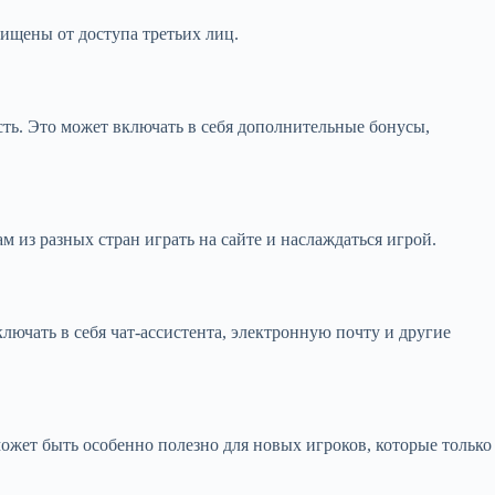
щищены от доступа третьих лиц.
сть. Это может включать в себя дополнительные бонусы,
м из разных стран играть на сайте и наслаждаться игрой.
ючать в себя чат-ассистента, электронную почту и другие
ожет быть особенно полезно для новых игроков, которые только