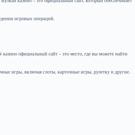
. Вулкан казино – это официальный сайт, который обеспечивает
едении игровых операций.
казино официальный сайт – это место, где вы можете найти
ные игры, включая слоты, карточные игры, рулетку и другие.