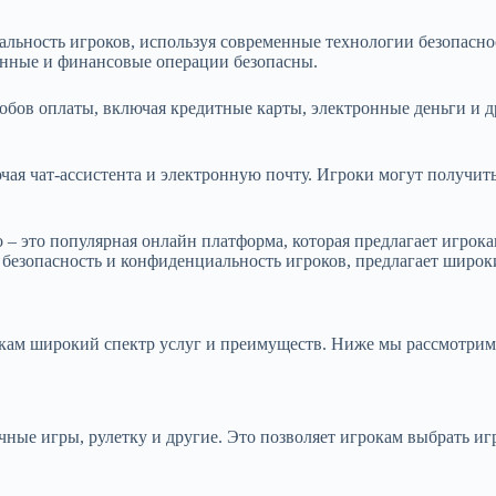
альность игроков, используя современные технологии безопасн
анные и финансовые операции безопасны.
обов оплаты, включая кредитные карты, электронные деньги и д
чая чат-ассистента и электронную почту. Игроки могут получит
 – это популярная онлайн платформа, которая предлагает игрок
 безопасность и конфиденциальность игроков, предлагает широк
рокам широкий спектр услуг и преимуществ. Ниже мы рассмотрим
чные игры, рулетку и другие. Это позволяет игрокам выбрать игр