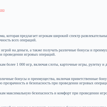
ино
рма, которая предлагает игрокам широкий спектр развлекательн
чность всех операций.
я игрой на деньги, а также получать различные бонусы и преиму
ри проведении игровых операций.
кам более 1 000 игр, включая слоты, карточные игры, рулетку и 
различные бонусы и преимущества, включая приветственные бону
ю прозрачность и безопасность при проведении игровых операц
рокам максимальную безопасность и комфорт при проведении игр