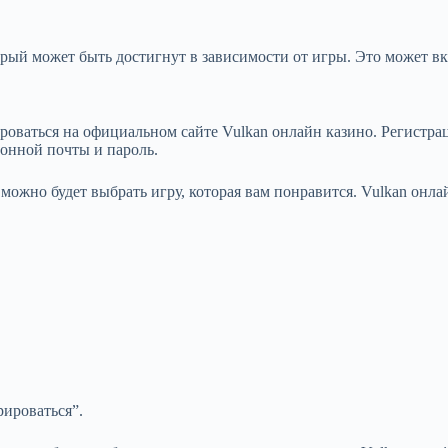
ый может быть достигнут в зависимости от игры. Это может вкл
роваться на официальном сайте Vulkan онлайн казино. Регистрац
ронной почты и пароль.
можно будет выбрать игру, которая вам понравится. Vulkan онла
рироваться”.