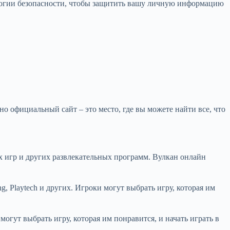
логии безопасности, чтобы защитить вашу личную информацию
официальный сайт – это место, где вы можете найти все, что
х игр и других развлекательных программ. Вулкан онлайн
, Playtech и других. Игроки могут выбрать игру, которая им
могут выбрать игру, которая им понравится, и начать играть в