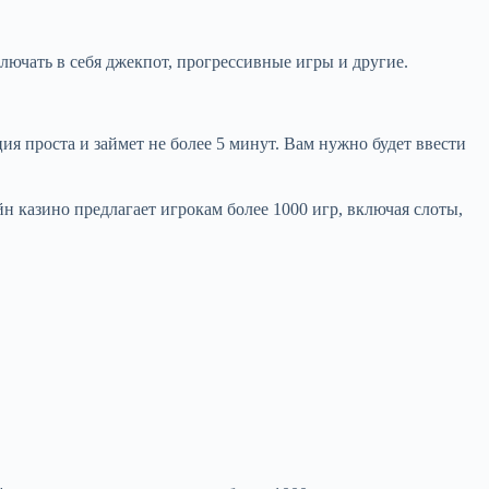
ючать в себя джекпот, прогрессивные игры и другие.
ия проста и займет не более 5 минут. Вам нужно будет ввести
йн казино предлагает игрокам более 1000 игр, включая слоты,