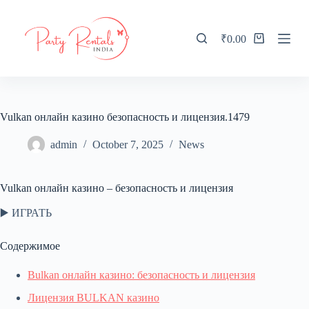
S
k
i
₹
0.00
Shopping
p
cart
t
o
c
o
n
Vulkan онлайн казино безопасность и лицензия.1479
t
e
admin
October 7, 2025
News
n
t
Vulkan онлайн казино – безопасность и лицензия
▶️ ИГРАТЬ
Содержимое
Вulkan онлайн казино: безопасность и лицензия
Лицензия ВULKAN казино