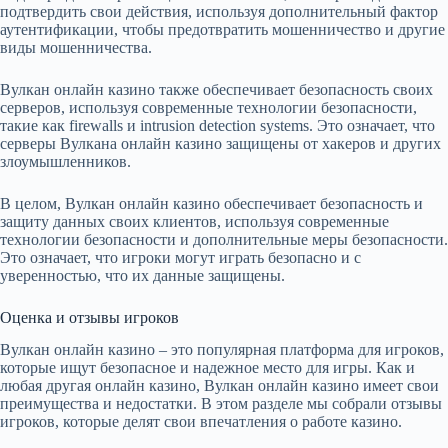
подтвердить свои действия, используя дополнительный фактор
аутентификации, чтобы предотвратить мошенничество и другие
виды мошенничества.
Вулкан онлайн казино также обеспечивает безопасность своих
серверов, используя современные технологии безопасности,
такие как firewalls и intrusion detection systems. Это означает, что
серверы Вулкана онлайн казино защищены от хакеров и других
злоумышленников.
В целом, Вулкан онлайн казино обеспечивает безопасность и
защиту данных своих клиентов, используя современные
технологии безопасности и дополнительные меры безопасности.
Это означает, что игроки могут играть безопасно и с
уверенностью, что их данные защищены.
Оценка и отзывы игроков
Вулкан онлайн казино – это популярная платформа для игроков,
которые ищут безопасное и надежное место для игры. Как и
любая другая онлайн казино, Вулкан онлайн казино имеет свои
преимущества и недостатки. В этом разделе мы собрали отзывы
игроков, которые делят свои впечатления о работе казино.