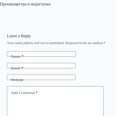
Преимущества и недостатки
Leave a Reply
Your email address will not be published.
Required fields are marked
*
Name
*
Email
*
Website
Add Comment
*