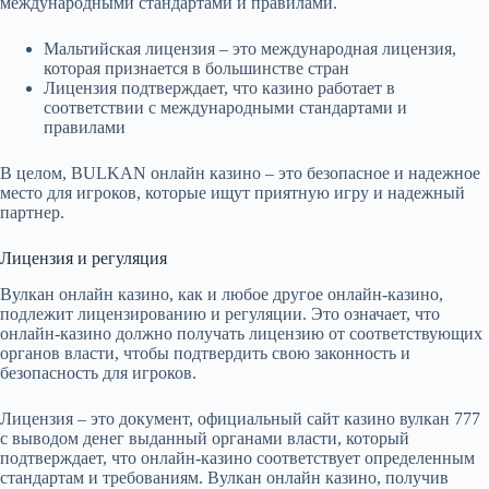
международными стандартами и правилами.
Мальтийская лицензия – это международная лицензия,
которая признается в большинстве стран
Лицензия подтверждает, что казино работает в
соответствии с международными стандартами и
правилами
В целом, ВULKAN онлайн казино – это безопасное и надежное
место для игроков, которые ищут приятную игру и надежный
партнер.
Лицензия и регуляция
Вулкан онлайн казино, как и любое другое онлайн-казино,
подлежит лицензированию и регуляции. Это означает, что
онлайн-казино должно получать лицензию от соответствующих
органов власти, чтобы подтвердить свою законность и
безопасность для игроков.
Лицензия – это документ, официальный сайт казино вулкан 777
с выводом денег выданный органами власти, который
подтверждает, что онлайн-казино соответствует определенным
стандартам и требованиям. Вулкан онлайн казино, получив