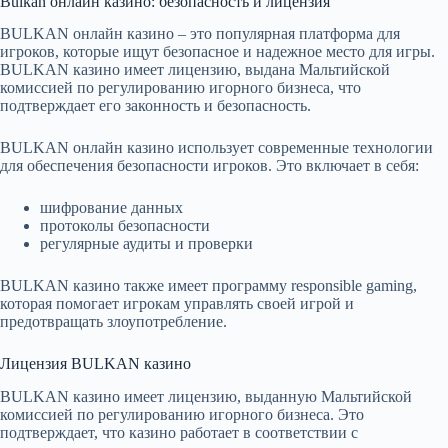
Вulkan онлайн казино: безопасность и лицензия
ВULKAN онлайн казино – это популярная платформа для
игроков, которые ищут безопасное и надежное место для игры.
ВULKAN казино имеет лицензию, выдана Мальтийской
комиссией по регулированию игорного бизнеса, что
подтверждает его законность и безопасность.
ВULKAN онлайн казино использует современные технологии
для обеспечения безопасности игроков. Это включает в себя:
шифрование данных
протоколы безопасности
регулярные аудиты и проверки
ВULKAN казино также имеет программу responsible gaming,
которая помогает игрокам управлять своей игрой и
предотвращать злоупотребление.
Лицензия ВULKAN казино
ВULKAN казино имеет лицензию, выданную Мальтийской
комиссией по регулированию игорного бизнеса. Это
подтверждает, что казино работает в соответствии с