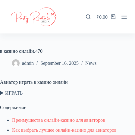
S
k
i
₹
0.00
Shopping
p
cart
t
o
c
o
n
в казино онлайн.470
t
e
admin
September 16, 2025
News
n
t
Авиатор играть в казино онлайн
▶️ ИГРАТЬ
Содержимое
Преимущества онлайн-казино для авиаторов
Как выбрать лучшее онлайн-казино для авиаторов