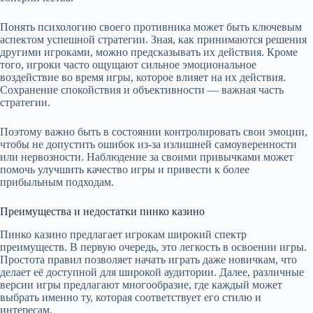
Понять психологию своего противника может быть ключевым
аспектом успешной стратегии. Зная, как принимаются решения
другими игроками, можно предсказывать их действия. Кроме
того, игроки часто ощущают сильное эмоциональное
воздействие во время игры, которое влияет на их действия.
Сохранение спокойствия и объективности — важная часть
стратегии.
Поэтому важно быть в состоянии контролировать свои эмоции,
чтобы не допустить ошибок из-за излишней самоуверенности
или нервозности. Наблюдение за своими привычками может
помочь улучшить качество игры и привести к более
прибыльным подходам.
Преимущества и недостатки пинко казино
Пинко казино предлагает игрокам широкий спектр
преимуществ. В первую очередь, это легкость в освоении игры.
Простота правил позволяет начать играть даже новичкам, что
делает её доступной для широкой аудитории. Далее, различные
версии игры предлагают многообразие, где каждый может
выбрать именно ту, которая соответствует его стилю и
интересам.