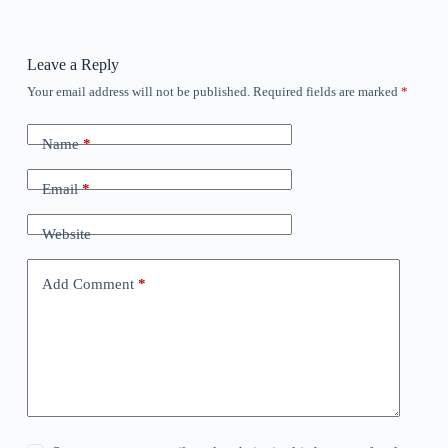
Leave a Reply
Your email address will not be published.
Required fields are marked
*
Name
*
Email
*
Website
Add Comment
*