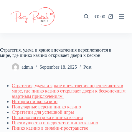
S
k
i
₹
0.00
Shopping
p
cart
t
o
c
o
n
Стратегия, удача и яркие впечатления переплетаются в
t
мире, где пинко казино открывает двери к бескон
e
n
admin
September 18, 2025
Post
t
Стратегия, удача и яркие впечатления переплетаются в
мире, где пинко казино открывает двери к бесконечным
азартным приключениям.
История пинко казино
Популярные версии пинко казино
Стратегии для успешной игры
Психология игрока в пинко казино
Преимущества и недостатки пинко казино
Пинко казино в онлайн-пространстве