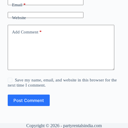
Email
*
Website
Add Comment
*
Save my name, email, and website in this browser for the
next time I comment.
Post Comment
Copyright © 2026 - partyrentalsindia.com