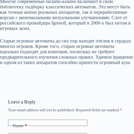
Многие современные онлайн-казино включают в свою
библиотеку подборку классических автоматов. Это могут быть
как точные копии реальных аппаратов, так и переработанные
версии с минимальными визуальными улучшениями. Слот от
российского провайдера Igrosoft, который в 2000-х был хитом в
игровых залах.
Старые игровые автоматы до сих пор находят отклик в сердцах
многих игроков. Кроме того, старые игровые автоматы
идеально подходят для новичков, поскольку не требуют
предварительного изучения сложных правил. Удачное вращение
в одном из таких аппаратов способно принести огромный куш.
Leave a Reply
Your email address will not be published.
Required fields are marked
*
Name
*