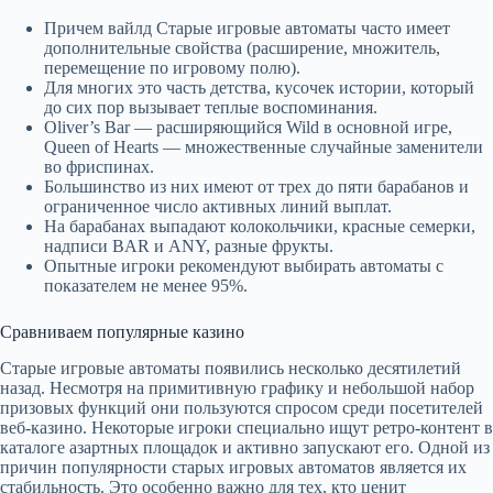
Причем вайлд Старые игровые автоматы часто имеет
дополнительные свойства (расширение, множитель,
перемещение по игровому полю).
Для многих это часть детства, кусочек истории, который
до сих пор вызывает теплые воспоминания.
Oliver’s Bar — расширяющийся Wild в основной игре,
Queen of Hearts — множественные случайные заменители
во фриспинах.
Большинство из них имеют от трех до пяти барабанов и
ограниченное число активных линий выплат.
На барабанах выпадают колокольчики, красные семерки,
надписи BAR и ANY, разные фрукты.
Опытные игроки рекомендуют выбирать автоматы с
показателем не менее 95%.
Сравниваем популярные казино
Старые игровые автоматы появились несколько десятилетий
назад. Несмотря на примитивную графику и небольшой набор
призовых функций они пользуются спросом среди посетителей
веб-казино. Некоторые игроки специально ищут ретро-контент в
каталоге азартных площадок и активно запускают его. Одной из
причин популярности старых игровых автоматов является их
стабильность. Это особенно важно для тех, кто ценит