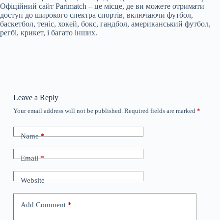
Офіційний сайт Parimatch – це місце, де ви можете отримати
доступ до широкого спектра спортів, включаючи футбол,
баскетбол, теніс, хокей, бокс, гандбол, американський футбол,
регбі, крикет, і багато інших.
Leave a Reply
Your email address will not be published.
Required fields are marked
*
Name
*
Email
*
Website
Add Comment
*