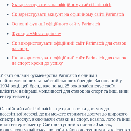
Як зареєструватися на офіційному сайті Parimatch
Як зареєструвати аккаунт на офіційному сайті Parimatch
Основні функції офіційного сайту Parimatch
Функція «Моя сторінка»
Як використовувати офіційний сайт Parimatch для ставок
на спорт
Як використовувати офіційний сайт Parimatch для ставок
на спорт: кроки до успіху
У світі онлайн-букмекерства Parimatch є одним з
найпопулярніших та найстабільніших брендів. Заснований у
1994 році, цей бренд вже понад 25 років забезпечує своїм
клієнтам найкращі можливості для ставок на спорт та інші види
ентертейменту.
Офіційний сайт Parimatch – це єдина точка доступу до
всесвітньої мережі, де ви можете отримати доступ до широкого
спектра послуг, включаючи ставки на спорт, кcasino, лото та інші
види ентертейменту. Сайт доступний в понад 20 мовах,
включаючи українську, що робить його доступним для клієнтів з