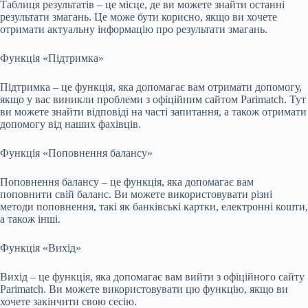
Таблиця результатів – це місце, де ви можете знайти останні
результати змагань. Це може бути корисно, якщо ви хочете
отримати актуальну інформацію про результати змагань.
Функція «Підтримка»
Підтримка – це функція, яка допомагає вам отримати допомогу,
якщо у вас виникли проблеми з офіційним сайтом Parimatch. Тут
ви можете знайти відповіді на часті запитання, а також отримати
допомогу від наших фахівців.
Функція «Поповнення балансу»
Поповнення балансу – це функція, яка допомагає вам
поповнити свій баланс. Ви можете використовувати різні
методи поповнення, такі як банківські картки, електронні кошти,
а також інші.
Функція «Вихід»
Вихід – це функція, яка допомагає вам вийти з офіційного сайту
Parimatch. Ви можете використовувати цю функцію, якщо ви
хочете закінчити свою сесію.