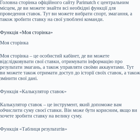
Головна сторінка офіційного сайту Parimatch є центральним
місцем, де ви можете знайти всі необхідні функції для
проведення ставок. Тут ви можете вибрати спорт, змагання, а
також зробити ставку на свої улюблені команди.
Функція «Моя сторінка»
Моя сторінка
Моя сторінка – це особистий кабінет, де ви можете
відслідковувати свої ставки, отримувати інформацію про
результати змагань, а також управляти своїми аккаунтами. Тут
ви можете також отримати доступ до історії своїх ставок, а також
змінити свої дані.
Функція «Калькулятор ставок»
Калькулятор ставок – це інструмент, який допоможе вам
обчислити суму своєї ставки. Він може бути корисним, якщо ви
хочете зробити ставку на велику суму.
Функція «Таблиця результатів»