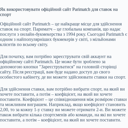
Як використовувати офіційний сайт Parimatch для ставок на
спорт
Офіційний сайт Parimatch – це найкраще місце для здійснення
ставок на спорт. Париматч – це глобальна компанія, що надає
послуги з онлайн-букмекерства з 1994 року. Сьогодні Parimatch є
одним з найпопулярніших букмекерів у світі, з мільйонами
клієнтів по всьому світу.
Для початку, вам потрібно зареєструвати свій аккаунт на
офіційному сайті Parimatch. Це може бути зроблено за
допомогою кнопки "Зареєструватися" на головній сторінці
сайту. Після реєстрації, вам буде надано доступ до свого
особистого кабінету, де ви можете здійснювати ставки на спорт.
Для здійснення ставки, вам потрібно вибрати спорт, на який ви
хочете поставити, а потім – коефіцієнт, на який ви хочете
поставити. Коефіцієнт – це співвідношення між розміром ставки
та можливим виграшем. Наприклад, якщо коефіцієнт становить
2,00, то за кожну 1-у ставку ви можете отримати 2-и. Ви можете
також вибрати кілька спортсменів або команди, на які ви хочете
поставити, а потім – коефіцієнт, на який ви хочете поставити.