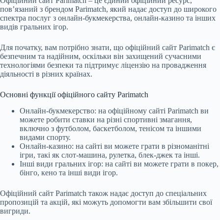
Офіційний сайт Parimatch – це єдиний офіційний ресурс,
пов’язаний з брендом Parimatch, який надає доступ до широкого
спектра послуг з онлайн-букмекерства, онлайн-казино та інших
видів гральних ігор.
Для початку, вам потрібно знати, що офіційний сайт Parimatch є
безпечним та надійним, оскільки він захищений сучасними
технологіями безпеки та підтримує ліцензію на провадження
діяльності в різних країнах.
Основні функції офіційного сайту Parimatch
Онлайн-букмекерство: на офіційному сайті Parimatch ви
можете робити ставки на різні спортивні змагання,
включно з футболом, баскетболом, тенісом та іншими
видами спорту.
Онлайн-казино: на сайті ви можете грати в різноманітні
ігри, такі як слот-машина, рулетка, блек-джек та інші.
Інші види гральних ігор: на сайті ви можете грати в покер,
бінго, кено та інші види ігор.
Офіційний сайт Parimatch також надає доступ до спеціальних
пропозицій та акцій, які можуть допомогти вам збільшити свої
вигриди.