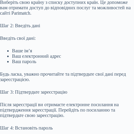
Виберіть свою країну з списку доступних країн. Це допоможе
вам отримати доступ до відповідних послуг та можливостей на
сайті Parimatch.
Шаг 2: Введіть дані
Введіть свої дані:
Ваше ім’я
Ваш електронний адрес
Ваш пароль
Будь ласка, уважно прочитайте та підтвердьте свої дані перед
зареєстрацією.
Шаг 3: Підтвердьте зареєстрацію
Після зареєстрації ви отримаєте електронне посилання на
підтвердження зареєстрації. Перейдіть по посиланню та
підтвердьте свою зареєстрацію.
Шаг 4: Встановіть пароль