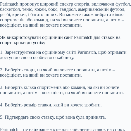
Parimatch пропонує широкий спектр спортів, включаючи футбол,
баскетбол, теніс, хокей, бокс, гандбол, американський футбол,
регбі, крикет, і багато інших. Ви можете також вибрати кілька
спортсменів або команд, на які ви хочете поставити, а потім –
коефіцієнт, на який ви хочете поставити.
Як використовувати офіційний сайт Parimatch для ставок на
спорт: кроки до успіху
1. Зареєструйтеся на офіційному сайті Parimatch, щоб отримати
доступ до свого особистого кабінету.
2. Виберіть спорт, на який ви хочете поставити, а потім –
коефіцієнт, на який ви хочете поставити.
3. Виберіть кілька спортсменів або команд, на які ви хочете
поставити, а потім – коефіцієнт, на який ви хочете поставити.
4. Виберіть розмір ставки, який ви хочете зробити.
5. Підтвердьте свою ставку, щоб вона була прийнята.
Parimatch – це найкраще місце для здійснення ставок на спорт.