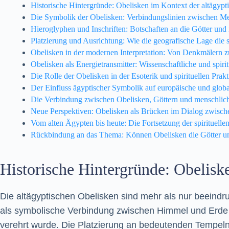
Historische Hintergründe: Obelisken im Kontext der altägypt
Die Symbolik der Obelisken: Verbindungslinien zwischen Me
Hieroglyphen und Inschriften: Botschaften an die Götter un
Platzierung und Ausrichtung: Wie die geografische Lage die s
Obelisken in der modernen Interpretation: Von Denkmälern z
Obelisken als Energietransmitter: Wissenschaftliche und spir
Die Rolle der Obelisken in der Esoterik und spirituellen Prak
Der Einfluss ägyptischer Symbolik auf europäische und glob
Die Verbindung zwischen Obelisken, Göttern und menschlic
Neue Perspektiven: Obelisken als Brücken im Dialog zwisch
Vom alten Ägypten bis heute: Die Fortsetzung der spirituelle
Rückbindung an das Thema: Können Obelisken die Götter um 
Historische Hintergründe: Obelisk
Die altägyptischen Obelisken sind mehr als nur beeindr
als symbolische Verbindung zwischen Himmel und Erde k
verehrt wurde. Die Platzierung an bedeutenden Tempeln,