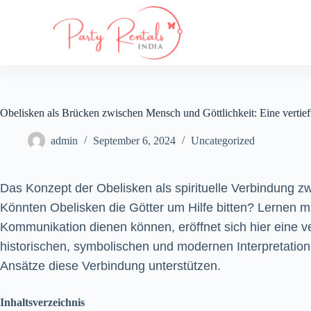
S
k
i
p
t
o
c
o
Obelisken als Brücken zwischen Mensch und Göttlichkeit: Eine vertief
n
t
e
admin
September 6, 2024
Uncategorized
n
t
Das Konzept der Obelisken als spirituelle Verbindung zw
Könnten Obelisken die Götter um Hilfe bitten? Lernen 
Kommunikation dienen können, eröffnet sich hier eine ve
historischen, symbolischen und modernen Interpretatio
Ansätze diese Verbindung unterstützen.
Inhaltsverzeichnis