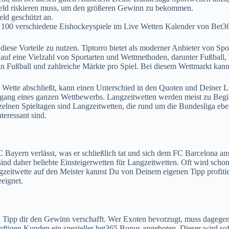
 Geld riskieren muss, um den größeren Gewinn zu bekommen.
eld geschützt an.
zu 100 verschiedene Eishockeyspiele im Live Wetten Kalender von Bet3
iese Vorteile zu nutzen. Tiptorro bietet als moderner Anbieter von Spor
uf eine Vielzahl von Sportarten und Wettmethoden, darunter Fußball, T
in Fußball und zahlreiche Märkte pro Spiel. Bei diesem Wettmarkt kan
tte abschließt, kann einen Unterschied in den Quoten und Deiner Liqui
Ausgang eines ganzen Wettbewerbs. Langzeitwetten werden meist zu Begi
nen Spieltagen sind Langzeitwetten, die rund um die Bundesliga ebenf
teressant sind.
ayern verlässt, was er schließlich tat und sich dem FC Barcelona ans
nd daher beliebte Einsteigerwetten für Langzeitwetten. Oft wird schon 
ngzeitwette auf den Meister kannst Du von Deinem eigenen Tipp profiti
eeignet.
in Tipp dir den Gewinn verschafft. Wer Exoten bevorzugt, muss dagege
tigen Kunden ein spezieller bet365 Bonus angeboten. Dieser wird sofort