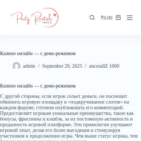
S
k
i
₹
0.00
Shopping
p
cart
t
o
c
o
n
Казино онлайн — с демо-режимом
t
e
admin
September 29, 2025
ancorallZ 1000
n
t
Казино онлайн — с демо-режимом
С другой стороны, если игрок сольет деньги, он поспешит
обвинить игровую площадку в «подкручивании слотов» на
каждом форуме, готовом опубликовать его комментарий.
Предоставляет игрокам уникальные преимущества, такие как
бонусы, фриспины и кэшбэк, за их постоянную активность и
преданность игровой платформе. Эти привилегии улучшают
игровой опыт, делая его более выгодным и стимулируя
участников к продолжению игры. Чем выше статус игрока, тем