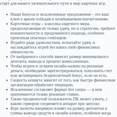
старт для вашего увлекательного пути в мир азартных игр.
Наши бонусы и эксклюзивные предложения – это ваш
ключ к ярким победам и незабываемым впечатлениям.
Карточные игры – классика азартного мира,
предполагающая не только удачу, но и стратегию, требуют
внимательности и продуманного подхода, особенно
привлекая опытных гемблеров.
Играйте ради удовольствия, испытайте удачу и
наслаждайтесь игрой без каких-либо финансовых
обязательств.
От выбранного способа зависит размер минимального
депозита, вывода и процент комиссионных.
Чтобы играть в лучшем онлайн-казино на реальные
деньги, необходимо зарегистрироваться, пополнить счет
или активировать бездепозитный бонус, если он есть.
Скорость кешаута зависит от того, как быстро финансовая
организация обработает операцию.
Исключение составляет формат live casino — в нем
принимаются только реальные ставки.
Также продвинутый пользователь ПК может узнать, с
каким сервером соединяется аппарат при запуске.
Курс валюты напрямую влияет на размер депозитов и
суммы вывода средств в онлайн казино, особенно когда