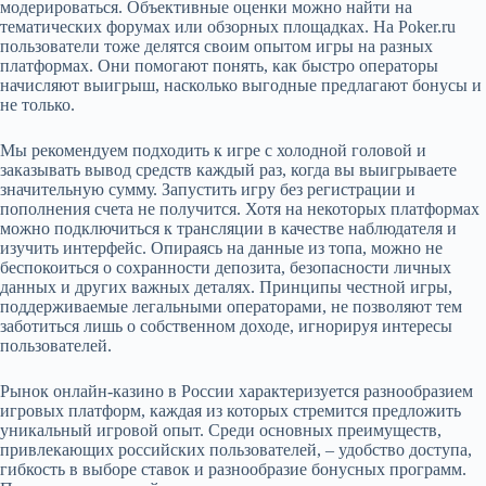
модерироваться. Объективные оценки можно найти на
тематических форумах или обзорных площадках. На Poker.ru
пользователи тоже делятся своим опытом игры на разных
платформах. Они помогают понять, как быстро операторы
начисляют выигрыш, насколько выгодные предлагают бонусы и
не только.
Мы рекомендуем подходить к игре с холодной головой и
заказывать вывод средств каждый раз, когда вы выигрываете
значительную сумму. Запустить игру без регистрации и
пополнения счета не получится. Хотя на некоторых платформах
можно подключиться к трансляции в качестве наблюдателя и
изучить интерфейс. Опираясь на данные из топа, можно не
беспокоиться о сохранности депозита, безопасности личных
данных и других важных деталях. Принципы честной игры,
поддерживаемые легальными операторами, не позволяют тем
заботиться лишь о собственном доходе, игнорируя интересы
пользователей.
Рынок онлайн-казино в России характеризуется разнообразием
игровых платформ, каждая из которых стремится предложить
уникальный игровой опыт. Среди основных преимуществ,
привлекающих российских пользователей, – удобство доступа,
гибкость в выборе ставок и разнообразие бонусных программ.