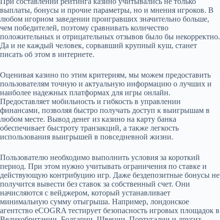
При составлении рейтинга казино учитывались не только
выплаты, бонусы и прочие параметры, но и мнения игроков. В
любом игорном заведении проигравших значительно больше,
чем победителей, поэтому сравнивать количество
положительных и отрицательных отзывов было бы некорректно.
Да и не каждый человек, сорвавший крупный куш, станет
писать об этом в интернете.
Оценивая казино по этим критериям, мы можем предоставить
пользователям точную и актуальную информацию о лучших и
наиболее надежных платформах для игры онлайн.
Предоставляет мобильность и гибкость в управлении
финансами, позволяя быстро получать доступ к выигрышам в
любом месте. Вывод денег из казино на карту банка
обеспечивает быстроту транзакций, а также легкость
использования выигрышей в повседневной жизни.
Пользователю необходимо выполнить условия за короткий
период. При этом нужно учитывать ограничения по ставке и
действующую контрибуцию игр. Даже бездепозитные бонусы не
получится вывести без ставок за собственный счет. Они
начисляются с вейджером, который устанавливает
минимальную сумму отыгрыша. Например, лондонское
агентство eCOGRA тестирует безопасность игровых площадок в
Великобритании, Болгарии, Швеции, Португалии и других