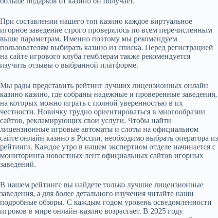
больше подарков от казино он получает.
При составлении нашего топ казино каждое виртуальное
игорное заведение строго проверялось по всем перечисленным
выше параметрам. Именно поэтому мы рекомендуем
пользователям выбирать казино из списка. Перед регистрацией
на сайте игрового клуба гемблерам также рекомендуется
изучить отзывы о выбранной платформе.
Мы рады представить рейтинг лучших лицензионных онлайн
казино казино, где собраны надежные и проверенные заведения,
на которых можно играть с полной уверенностью в их
честности. Новичку трудно ориентироваться в многообразии
сайтов, рекламирующих свои услуги. Чтобы найти
лицензионные игровые автоматы и слоты на официальном
сайте онлайн казино в России, необходимо выбрать оператора из
рейтинга. Каждое утро в нашем экспертном отделе начинается с
мониторинга новостных лент официальных сайтов игорных
заведений.
В нашем рейтинге вы найдете только лучшие лицензионные
заведения, а для более детального изучения читайте наши
подробные обзоры. С каждым годом уровень осведомленности
игроков в мире онлайн-казино возрастает. В 2025 году