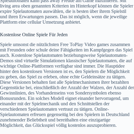
Spielautomaten kann pass away Freude am Game maximieren. Mit
living area oben genannten Kriterien im Hinterkopf können die Spieler
expire Spielautomaten auswählen, die is besten über ihrem Spielstil
und ihren Erwartungen passen. Das ist möglich, wenn die jeweilige
Plattform eine cellular Umsetzung anbietet.
Kostenlose Online Spiele Für Jeden
Spiele umsonst die nützlichsten Free ToPlay Video games zusammen
mit Freunden oder schule deine Fähigkeiten im Kampfgegen das Spiel
auch. Kostenlose Spielautomaten beziehungsweise Spielautomaten-
Demos sind virtuelle Simulationen klassischer Spielautomaten, die auf
wichtige Online-Plattformen verfügbar sind immer. Die Hauptidee
hinter den kostenlosen Versionen ist es, den Spielern die Möglichkeit
zu geben, das Spiel zu erleben, ohne echte Geldeinsätze zu tätigen.
Diese Versionen behalten fast alle Spielmechanismen ihrer bezahlten
Gegenstücke bei, einschließlich der Anzahl der Walzen, der Anzahl der
Gewinnlinien, des Vorhandenseins von Sondersymbolen ebenso
Bonusrunden. Ein solches Modell eignet einander hervorragend, um
einander mit der Spielmechanik und den Schnittstellen der
verschiedenen Spielautomaten vertraut zu tätigen. Online-
Spielautomaten erfreuen gegenseitig bei den Spielern in Deutschland
zunehmender Beliebtheit und bereithalten eine einzigartige
Möglichkeit, das Glücksspiel völlig kostenlos auszuprobieren.