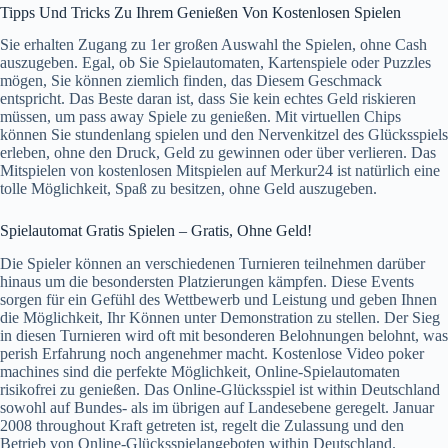
Tipps Und Tricks Zu Ihrem Genießen Von Kostenlosen Spielen
Sie erhalten Zugang zu 1er großen Auswahl the Spielen, ohne Cash
auszugeben. Egal, ob Sie Spielautomaten, Kartenspiele oder Puzzles
mögen, Sie können ziemlich finden, das Diesem Geschmack
entspricht. Das Beste daran ist, dass Sie kein echtes Geld riskieren
müssen, um pass away Spiele zu genießen. Mit virtuellen Chips
können Sie stundenlang spielen und den Nervenkitzel des Glücksspiels
erleben, ohne den Druck, Geld zu gewinnen oder über verlieren. Das
Mitspielen von kostenlosen Mitspielen auf Merkur24 ist natürlich eine
tolle Möglichkeit, Spaß zu besitzen, ohne Geld auszugeben.
Spielautomat Gratis Spielen – Gratis, Ohne Geld!
Die Spieler können an verschiedenen Turnieren teilnehmen darüber
hinaus um die besondersten Platzierungen kämpfen. Diese Events
sorgen für ein Gefühl des Wettbewerb und Leistung und geben Ihnen
die Möglichkeit, Ihr Können unter Demonstration zu stellen. Der Sieg
in diesen Turnieren wird oft mit besonderen Belohnungen belohnt, was
perish Erfahrung noch angenehmer macht. Kostenlose Video poker
machines sind die perfekte Möglichkeit, Online-Spielautomaten
risikofrei zu genießen. Das Online-Glücksspiel ist within Deutschland
sowohl auf Bundes- als im übrigen auf Landesebene geregelt. Januar
2008 throughout Kraft getreten ist, regelt die Zulassung und den
Betrieb von Online-Glücksspielangeboten within Deutschland.