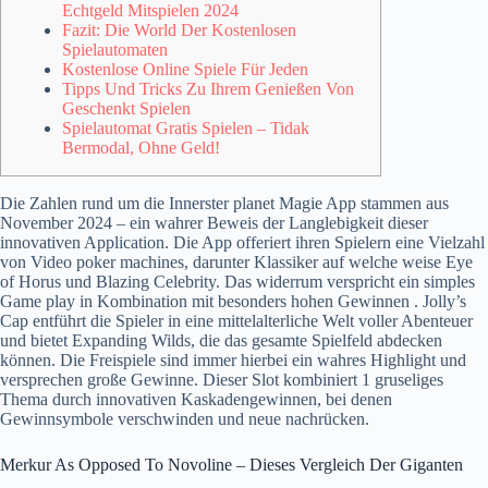
Echtgeld Mitspielen 2024
Fazit: Die World Der Kostenlosen
Spielautomaten
Kostenlose Online Spiele Für Jeden
Tipps Und Tricks Zu Ihrem Genießen Von
Geschenkt Spielen
Spielautomat Gratis Spielen – Tidak
Bermodal, Ohne Geld!
Die Zahlen rund um die Innerster planet Magie App stammen aus
November 2024 – ein wahrer Beweis der Langlebigkeit dieser
innovativen Application. Die App offeriert ihren Spielern eine Vielzahl
von Video poker machines, darunter Klassiker auf welche weise Eye
of Horus und Blazing Celebrity. Das widerrum verspricht ein simples
Game play in Kombination mit besonders hohen Gewinnen . Jolly’s
Cap entführt die Spieler in eine mittelalterliche Welt voller Abenteuer
und bietet Expanding Wilds, die das gesamte Spielfeld abdecken
können. Die Freispiele sind immer hierbei ein wahres Highlight und
versprechen große Gewinne. Dieser Slot kombiniert 1 gruseliges
Thema durch innovativen Kaskadengewinnen, bei denen
Gewinnsymbole verschwinden und neue nachrücken.
Merkur As Opposed To Novoline – Dieses Vergleich Der Giganten