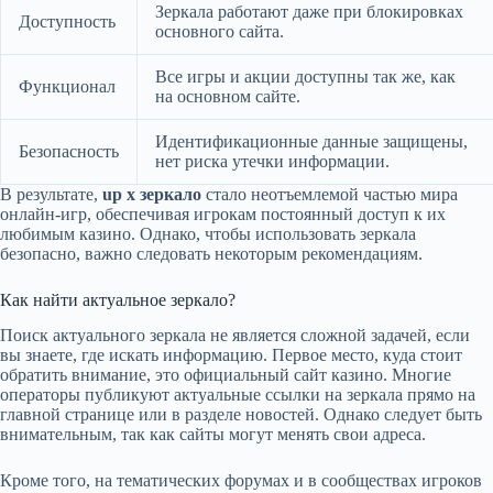
Зеркала работают даже при блокировках
Доступность
основного сайта.
Все игры и акции доступны так же, как
Функционал
на основном сайте.
Идентификационные данные защищены,
Безопасность
нет риска утечки информации.
В результате,
up x зеркало
стало неотъемлемой частью мира
онлайн-игр, обеспечивая игрокам постоянный доступ к их
любимым казино. Однако, чтобы использовать зеркала
безопасно, важно следовать некоторым рекомендациям.
Как найти актуальное зеркало?
Поиск актуального зеркала не является сложной задачей, если
вы знаете, где искать информацию. Первое место, куда стоит
обратить внимание, это официальный сайт казино. Многие
операторы публикуют актуальные ссылки на зеркала прямо на
главной странице или в разделе новостей. Однако следует быть
внимательным, так как сайты могут менять свои адреса.
Кроме того, на тематических форумах и в сообществах игроков