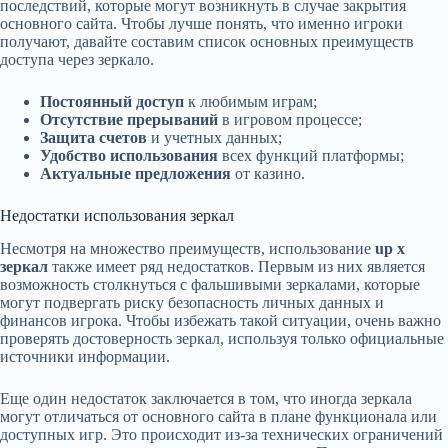
последствий, которые могут возникнуть в случае закрытия
основного сайта. Чтобы лучше понять, что именно игроки
получают, давайте составим список основных преимуществ
доступа через зеркало.
Постоянный доступ
к любимым играм;
Отсутствие прерываний
в игровом процессе;
Защита счетов
и учетных данных;
Удобство использования
всех функций платформы;
Актуальные предложения
от казино.
Недостатки использования зеркал
Несмотря на множество преимуществ, использование
up x
зеркал
также имеет ряд недостатков. Первым из них является
возможность столкнуться с фальшивыми зеркалами, которые
могут подвергать риску безопасность личных данных и
финансов игрока. Чтобы избежать такой ситуации, очень важно
проверять достоверность зеркал, используя только официальные
источники информации.
Еще один недостаток заключается в том, что иногда зеркала
могут отличаться от основного сайта в плане функционала или
доступных игр. Это происходит из-за технических ограничений