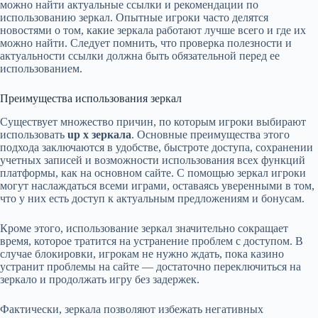
можно найти актуальные ссылки и рекомендации по
использованию зеркал. Опытные игроки часто делятся
новостями о том, какие зеркала работают лучше всего и где их
можно найти. Следует помнить, что проверка полезности и
актуальности ссылки должна быть обязательной перед ее
использованием.
Преимущества использования зеркал
Существует множество причин, по которым игроки выбирают
использовать
up x зеркала
. Основные преимущества этого
подхода заключаются в удобстве, быстроте доступа, сохранении
учетных записей и возможности использования всех функций
платформы, как на основном сайте. С помощью зеркал игроки
могут наслаждаться всеми играми, оставаясь уверенными в том,
что у них есть доступ к актуальным предложениям и бонусам.
Кроме этого, использование зеркал значительно сокращает
время, которое тратится на устранение проблем с доступом. В
случае блокировки, игрокам не нужно ждать, пока казино
устранит проблемы на сайте — достаточно переключиться на
зеркало и продолжать игру без задержек.
Фактически, зеркала позволяют избежать негативных