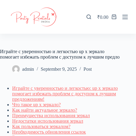
S
k
i
₹
0.00
Shopping
p
cart
t
o
c
o
n
Играйте с уверенностью и легкостью up x зеркало
t
помогает избежать проблем с доступом к лучшим предло
e
n
admin
September 9, 2025
Post
t
Играйте с уверенностью и легкостью: up x зеркало
помогает избежать проблем с доступом к лучшим
предложениям!
Что такое up x зеркало?
Как найти актуальное зеркало?
Преимущества использования зеркал
Недостатки использования зеркал
Как пользоваться зеркалом?
Необходимость обновления ссылок