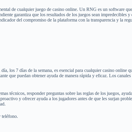
tal de cualquier juego de casino online. Un RNG es un software que 
iente garantiza que los resultados de los juegos sean impredecibles y 
dicador del compromiso de la plataforma con la transparencia y la regu
l día, los 7 días de la semana, es esencial para cualquier casino online 
nte que puedan obtener ayuda de manera rápida y eficaz. Los canales de
mas técnicos, responder preguntas sobre las reglas de los juegos, ayudar
 proactivo y ofrecer ayuda a los jugadores antes de que les surjan prob
tad.
 teléfono.