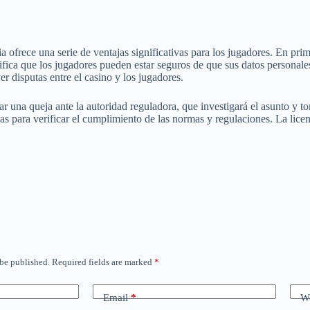
 ofrece una serie de ventajas significativas para los jugadores. En prim
fica que los jugadores pueden estar seguros de que sus datos personales 
r disputas entre el casino y los jugadores.
 una queja ante la autoridad reguladora, que investigará el asunto y to
dicas para verificar el cumplimiento de las normas y regulaciones. La 
 be published.
Required fields are marked
*
Email
*
We