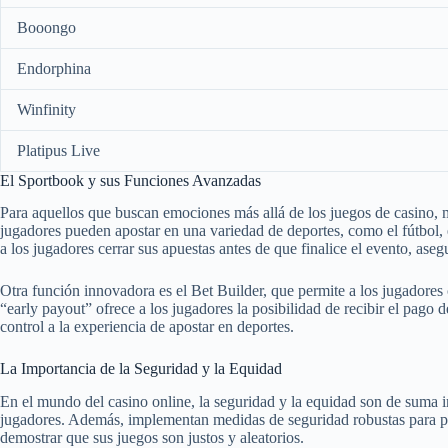
Booongo
Endorphina
Winfinity
Platipus Live
El Sportbook y sus Funciones Avanzadas
Para aquellos que buscan emociones más allá de los juegos de casino,
jugadores pueden apostar en una variedad de deportes, como el fútbol, 
a los jugadores cerrar sus apuestas antes de que finalice el evento, as
Otra función innovadora es el Bet Builder, que permite a los jugadore
“early payout” ofrece a los jugadores la posibilidad de recibir el pago 
control a la experiencia de apostar en deportes.
La Importancia de la Seguridad y la Equidad
En el mundo del casino online, la seguridad y la equidad son de suma i
jugadores. Además, implementan medidas de seguridad robustas para prev
demostrar que sus juegos son justos y aleatorios.