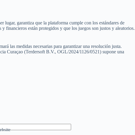
er lugar, garantiza que la plataforma cumple con los estándares de
y financieros están protegidos y que los juegos son justos y aleatorios.
mará las medidas necesarias para garantizar una resolución justa.
licencia Curaçao (Terdersoft B.V., OGL/2024/1126/0521) supone una
bsite