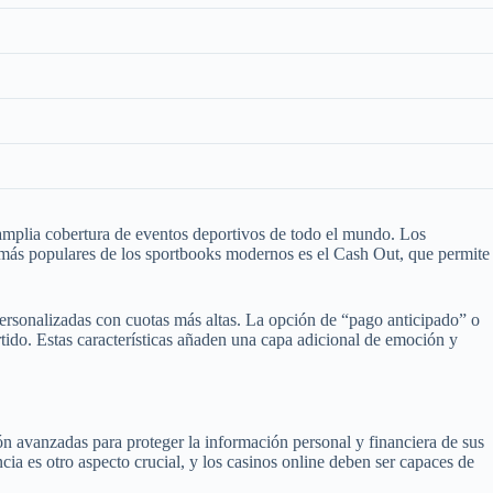
amplia cobertura de eventos deportivos de todo el mundo. Los
es más populares de los sportbooks modernos es el Cash Out, que permite
personalizadas con cuotas más altas. La opción de “pago anticipado” o
artido. Estas características añaden una capa adicional de emoción y
ón avanzadas para proteger la información personal y financiera de sus
ia es otro aspecto crucial, y los casinos online deben ser capaces de