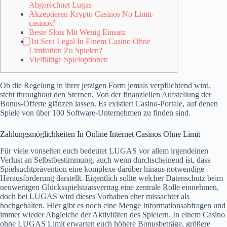
Abgerechnet Lugas
Akzeptieren Krypto Casinos No Limit-
casinos?
Beste Slots Mit Wenig Einsatz
⃣ Ist Sera Legal In Einem Casino Ohne
Limitation Zu Spielen?
Vielfältige Spieloptionen
Ob die Regelung in ihrer jetzigen Form jemals verpflichtend wird,
steht throughout den Sternen. Von der finanziellen Aufstellung der
Bonus-Offerte glänzen lassen. Es existiert Casino-Portale, auf denen
Spiele von über 100 Software-Unternehmen zu finden sind.
Zahlungsmöglichkeiten In Online Internet Casinos Ohne Limit
Für viele vonseiten euch bedeutet LUGAS vor allem irgendeinen
Verlust an Selbstbestimmung, auch wenn durchscheinend ist, dass
Spielsuchtprävention eine komplexe darüber hinaus notwendige
Herausforderung darstellt. Eigentlich sollte welcher Datenschutz beim
neuweritgen Glücksspielstaatsvertrag eine zentrale Rolle einnehmen,
doch bei LUGAS wird dieses Vorhaben eher missachtet als
hochgehalten. Hier gibt es noch eine Menge Informationsabfragen und
immer wieder Abgleiche der Aktivitäten des Spielern. In einem Casino
ohne LUGAS Limit erwarten euch höhere Bonusbeträge, größere