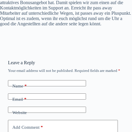
attraktives Bonusangebot hat. Damit spielen wir zum einen auf die
Kontaktmöglichkeiten im Support an. Erreicht ihr pass away
Mitarbeiter auf unterschiedliche Wegen, ist passes away ein Pluspunkt.
Optimal ist es zudem, wenn ihr euch möglichst rund um die Uhr a
good die Angestellten auf die andere seite legen könnt.
Leave a Reply
Your email address will not be published.
Required fields are marked
*
Name
*
Email
*
Website
Add Comment
*