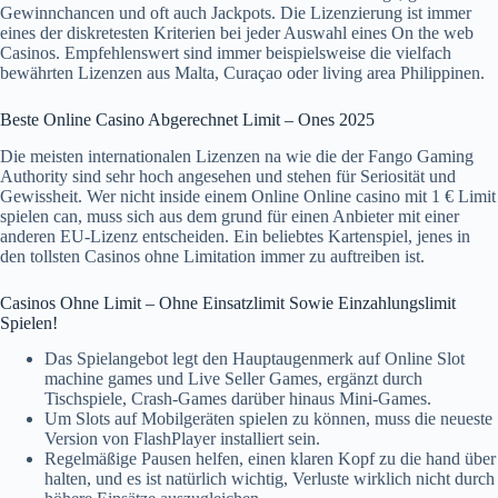
Gewinnchancen und oft auch Jackpots. Die Lizenzierung ist immer
eines der diskretesten Kriterien bei jeder Auswahl eines On the web
Casinos. Empfehlenswert sind immer beispielsweise die vielfach
bewährten Lizenzen aus Malta, Curaçao oder living area Philippinen.
Beste Online Casino Abgerechnet Limit – Ones 2025
Die meisten internationalen Lizenzen na wie die der Fango Gaming
Authority sind sehr hoch angesehen und stehen für Seriosität und
Gewissheit. Wer nicht inside einem Online Online casino mit 1 € Limit
spielen can, muss sich aus dem grund für einen Anbieter mit einer
anderen EU-Lizenz entscheiden. Ein beliebtes Kartenspiel, jenes in
den tollsten Casinos ohne Limitation immer zu auftreiben ist.
Casinos Ohne Limit – Ohne Einsatzlimit Sowie Einzahlungslimit
Spielen!
Das Spielangebot legt den Hauptaugenmerk auf Online Slot
machine games und Live Seller Games, ergänzt durch
Tischspiele, Crash-Games darüber hinaus Mini-Games.
Um Slots auf Mobilgeräten spielen zu können, muss die neueste
Version von FlashPlayer installiert sein.
Regelmäßige Pausen helfen, einen klaren Kopf zu die hand über
halten, und es ist natürlich wichtig, Verluste wirklich nicht durch