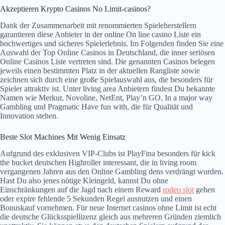
Akzeptieren Krypto Casinos No Limit-casinos?
Dank der Zusammenarbeit mit renommierten Spieleherstellern
garantieren diese Anbieter in der online On line casino Liste ein
hochwertiges und sicheres Spielerlebnis. Im Folgenden finden Sie eine
Auswahl der Top Online Casinos in Deutschland, die inner seriösen
Online Casinos Liste vertreten sind. Die genannten Casinos belegen
jeweils einen bestimmten Platz in der aktuellen Rangliste sowie
zeichnen sich durch eine große Spielauswahl aus, die besonders für
Spieler attraktiv ist. Unter living area Anbietern findest Du bekannte
Namen wie Merkur, Novoline, NetEnt, Play’n GO, In a major way
Gambling und Pragmatic Have fun with, die für Qualität und
Innovation stehen.
Beste Slot Machines Mit Wenig Einsatz
Aufgrund des exklusiven VIP-Clubs ist PlayFina besonders für kick
the bucket deutschen Highroller interessant, die in living room
vergangenen Jahren aus den Online Gambling dens verdrängt wurden.
Hast Du also jenes nötige Kleingeld, kannst Du ohne
Einschränkungen auf die Jagd nach einem Reward
rodeo slot
gehen
oder expire fehlende 5 Sekunden Regel ausnutzen und einen
Bonuskauf vornehmen. Für neue Internet casinos ohne Limit ist echt
die deutsche Glücksspiellizenz gleich aus mehreren Gründen ziemlich