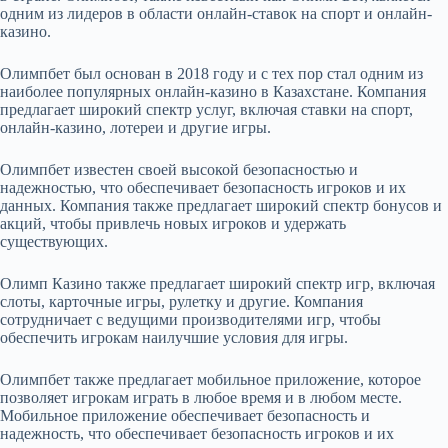
одним из лидеров в области онлайн-ставок на спорт и онлайн-
казино.
Олимпбет был основан в 2018 году и с тех пор стал одним из
наиболее популярных онлайн-казино в Казахстане. Компания
предлагает широкий спектр услуг, включая ставки на спорт,
онлайн-казино, лотереи и другие игры.
Олимпбет известен своей высокой безопасностью и
надежностью, что обеспечивает безопасность игроков и их
данных. Компания также предлагает широкий спектр бонусов и
акций, чтобы привлечь новых игроков и удержать
существующих.
Олимп Казино также предлагает широкий спектр игр, включая
слоты, карточные игры, рулетку и другие. Компания
сотрудничает с ведущими производителями игр, чтобы
обеспечить игрокам наилучшие условия для игры.
Олимпбет также предлагает мобильное приложение, которое
позволяет игрокам играть в любое время и в любом месте.
Мобильное приложение обеспечивает безопасность и
надежность, что обеспечивает безопасность игроков и их