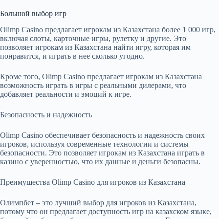
Большой выбор игр
Olimp Casino предлагает игрокам из Казахстана более 1 000 игр,
включая слоты, карточные игры, рулетку и другие. Это
позволяет игрокам из Казахстана найти игру, которая им
понравится, и играть в нее сколько угодно.
Кроме того, Olimp Casino предлагает игрокам из Казахстана
возможность играть в игры с реальными дилерами, что
добавляет реальности и эмоций к игре.
Безопасность и надежность
Olimp Casino обеспечивает безопасность и надежность своих
игроков, используя современные технологии и системы
безопасности. Это позволяет игрокам из Казахстана играть в
казино с уверенностью, что их данные и деньги безопасны.
Преимущества Olimp Casino для игроков из Казахстана
Олимпбет – это лучший выбор для игроков из Казахстана,
потому что он предлагает доступность игр на казахском языке,