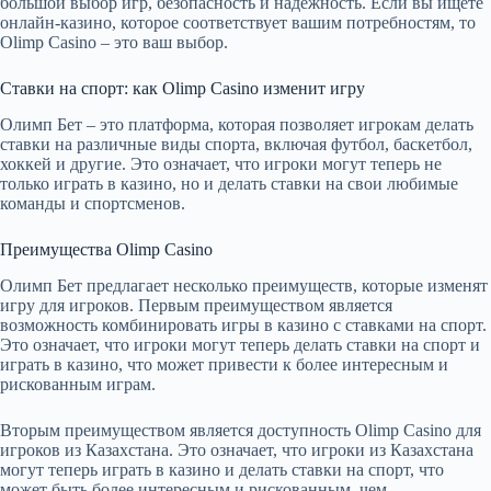
большой выбор игр, безопасность и надежность. Если вы ищете
онлайн-казино, которое соответствует вашим потребностям, то
Olimp Casino – это ваш выбор.
Ставки на спорт: как Olimp Casino изменит игру
Олимп Бет – это платформа, которая позволяет игрокам делать
ставки на различные виды спорта, включая футбол, баскетбол,
хоккей и другие. Это означает, что игроки могут теперь не
только играть в казино, но и делать ставки на свои любимые
команды и спортсменов.
Преимущества Olimp Casino
Олимп Бет предлагает несколько преимуществ, которые изменят
игру для игроков. Первым преимуществом является
возможность комбинировать игры в казино с ставками на спорт.
Это означает, что игроки могут теперь делать ставки на спорт и
играть в казино, что может привести к более интересным и
рискованным играм.
Вторым преимуществом является доступность Olimp Casino для
игроков из Казахстана. Это означает, что игроки из Казахстана
могут теперь играть в казино и делать ставки на спорт, что
может быть более интересным и рискованным, чем