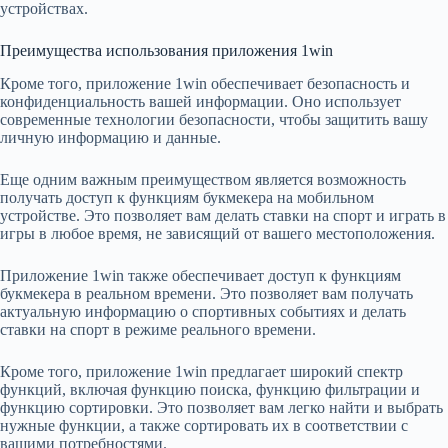
устройствах.
Преимущества использования приложения 1win
Кроме того, приложение 1win обеспечивает безопасность и
конфиденциальность вашей информации. Оно использует
современные технологии безопасности, чтобы защитить вашу
личную информацию и данные.
Еще одним важным преимуществом является возможность
получать доступ к функциям букмекера на мобильном
устройстве. Это позволяет вам делать ставки на спорт и играть в
игры в любое время, не зависящий от вашего местоположения.
Приложение 1win также обеспечивает доступ к функциям
букмекера в реальном времени. Это позволяет вам получать
актуальную информацию о спортивных событиях и делать
ставки на спорт в режиме реального времени.
Кроме того, приложение 1win предлагает широкий спектр
функций, включая функцию поиска, функцию фильтрации и
функцию сортировки. Это позволяет вам легко найти и выбрать
нужные функции, а также сортировать их в соответствии с
вашими потребностями.