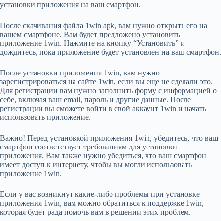
установки приложения на ваш смартфон.
После скачивания файла 1win apk, вам нужно открыть его на
вашем смартфоне. Вам будет предложено установить
приложение 1win. Нажмите на кнопку “Установить” и
дождитесь, пока приложение будет установлен на ваш смартфон.
После установки приложения 1win, вам нужно
зарегистрироваться на сайте 1win, если вы еще не сделали это.
Для регистрации вам нужно заполнить форму с информацией о
себе, включая ваш email, пароль и другие данные. После
регистрации вы сможете войти в свой аккаунт 1win и начать
использовать приложение.
Важно! Перед установкой приложения 1win, убедитесь, что ваш
смартфон соответствует требованиям для установки
приложения. Вам также нужно убедиться, что ваш смартфон
имеет доступ к интернету, чтобы вы могли использовать
приложение 1win.
Если у вас возникнут какие-либо проблемы при установке
приложения 1win, вам можно обратиться к поддержке 1win,
которая будет рада помочь вам в решении этих проблем.