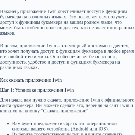
Наконец, приложение 1win обеспечивает доступ к функциям
букмекера на различных языках. Это позволяет вам получать
доступ к функциям букмекера на вашем родном языке, что
может быть особенно полезно для тех, кто не знает иностранных
языков.
В целом, приложение 1win – это мощный инструмент для тех,
кто хочет получать доступ к функциям букмекера в любое время
и из любой точки мира. Оно обеспечивает безопасность,
доступность, удобство и доступ к функциям букмекера на
различных языках.
Как скачать приложение 1win
Шаг 1: Установка приложения 1win
Для начала вам нужно скачать приложение 1win с официального
сайта букмекера. Вы можете сделать это, перейдя на сайт 1win и
кликнув на кнопку “Скачать приложение”.
Вам будет предложено выбрать тип операционной
системы вашего устройства (Android или iOS).
Выберите соответствующий тип и начните скачивать