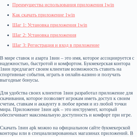
Преимущества использования приложения 1win
Как скачать приложение 1win
Шаг 1: Установка приложения 1win
Шаг 2: Установка приложения
Шаг 3: Регистрация и вход в приложение
В мире ставок и азарта 1вин – это имя, которое ассоциируется с
надежностью, быстротой и комфортом. Букмекерская контора
1вин предлагает своим клиентам возможность ставить на
спортивные события, играть в онлайн-казино и получать
выгодные бонусы.
Для удобства своих клиентов 1вин разработал приложение для
скачивания, которое позволяет игрокам иметь доступ к своим
счетам, ставкам и аккаунту в любое время и из любой точки
мира. Приложение 1вин apk – это инструмент, который
обеспечивает максимальную доступность и комфорт при игре.
Скачать 1вин apk можно на официальном сайте букмекерской
конторы или в специализированных магазинах приложений. В