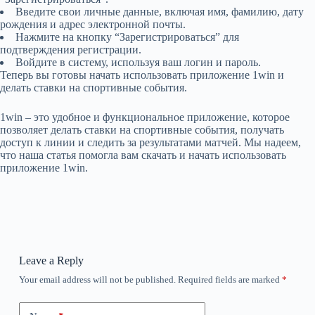
Введите свои личные данные, включая имя, фамилию, дату
рождения и адрес электронной почты.
Нажмите на кнопку “Зарегистрироваться” для
подтверждения регистрации.
Войдите в систему, используя ваш логин и пароль.
Теперь вы готовы начать использовать приложение 1win и
делать ставки на спортивные события.
1win – это удобное и функциональное приложение, которое
позволяет делать ставки на спортивные события, получать
доступ к линии и следить за результатами матчей. Мы надеем,
что наша статья помогла вам скачать и начать использовать
приложение 1win.
Leave a Reply
Your email address will not be published.
Required fields are marked
*