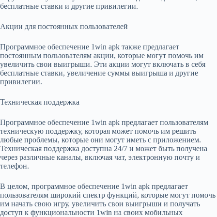
бесплатные ставки и другие привилегии.
Акции для постоянных пользователей
Программное обеспечение 1win apk также предлагает
постоянным пользователям акции, которые могут помочь им
увеличить свои выигрыши. Эти акции могут включать в себя
бесплатные ставки, увеличение суммы выигрыша и другие
привилегии.
Техническая поддержка
Программное обеспечение 1win apk предлагает пользователям
техническую поддержку, которая может помочь им решить
любые проблемы, которые они могут иметь с приложением.
Техническая поддержка доступна 24/7 и может быть получена
через различные каналы, включая чат, электронную почту и
телефон.
В целом, программное обеспечение 1win apk предлагает
пользователям широкий спектр функций, которые могут помочь
им начать свою игру, увеличить свои выигрыши и получать
доступ к функциональности 1win на своих мобильных