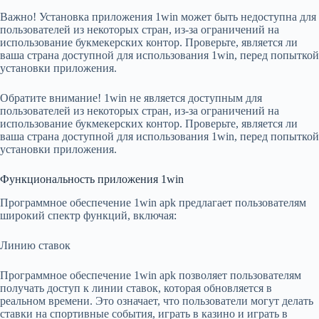
Важно! Установка приложения 1win может быть недоступна для
пользователей из некоторых стран, из-за ограничений на
использование букмекерских контор. Проверьте, является ли
ваша страна доступной для использования 1win, перед попыткой
установки приложения.
Обратите внимание! 1win не является доступным для
пользователей из некоторых стран, из-за ограничений на
использование букмекерских контор. Проверьте, является ли
ваша страна доступной для использования 1win, перед попыткой
установки приложения.
Функциональность приложения 1win
Программное обеспечение 1win apk предлагает пользователям
широкий спектр функций, включая:
Линию ставок
Программное обеспечение 1win apk позволяет пользователям
получать доступ к линии ставок, которая обновляется в
реальном времени. Это означает, что пользователи могут делать
ставки на спортивные события, играть в казино и играть в