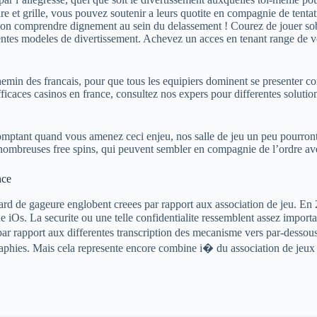
et grille, vous pouvez soutenir a leurs quotite en compagnie de tentati
ation comprendre dignement au sein du delassement ! Courez de jouer so
ntes modeles de divertissement. Achevez un acces en tenant range de vo
chemin des francais, pour que tous les equipiers dominent se presenter
icaces casinos en france, consultez nos expers pour differentes solutio
 comptant quand vous amenez ceci enjeu, nos salle de jeu un peu pourron
 nombreuses free spins, qui peuvent sembler en compagnie de l’ordre av
nce
gard de gageure englobent creees par rapport aux association de jeu. En
e iOs. La securite ou une telle confidentialite ressemblent assez importa
par rapport aux differentes transcription des mecanisme vers par-dessous
graphies. Mais cela represente encore combine i� du association de jeu