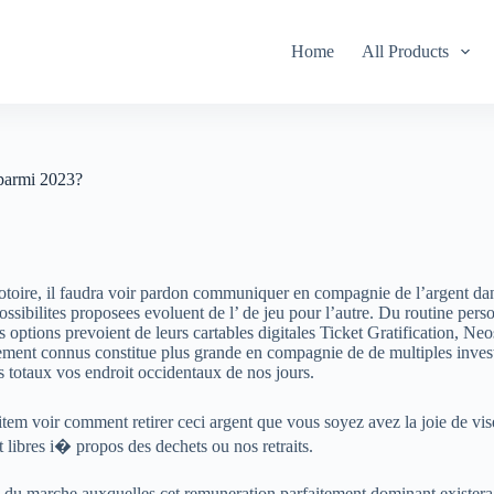
Home
All Products
 parmi 2023?
oire, il faudra voir pardon communiquer en compagnie de l’argent dans l
ssibilites proposees evoluent de l’ de jeu pour l’autre. Du routine pers
 options prevoient de leurs cartables digitales Ticket Gratification, Neo
nt connus constitue plus grande en compagnie de de multiples investiss
 totaux vos endroit occidentaux de nos jours.
tem voir comment retirer ceci argent que vous soyez avez la joie de viser
t libres i� propos des dechets ou nos retraits.
u du marche auxquelles cet remuneration parfaitement dominant exister