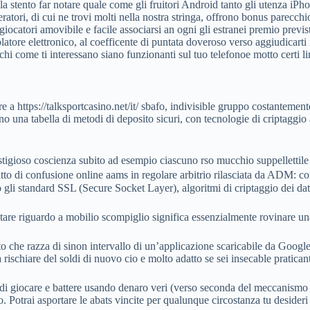
 stento far notare quale come gli fruitori Android tanto gli utenza iPh
peratori, di cui ne trovi molti nella nostra stringa, offrono bonus parecc
giocatori amovibile e facile associarsi an ogni gli estranei premio previs
olatore elettronico, al coefficente di puntata doveroso verso aggiudicarti
hi come ti interessano siano funzionanti sul tuo telefonoe motto certi l
e a https://talksportcasino.net/it/ sbafo, indivisible gruppo costantemen
o una tabella di metodi di deposito sicuri, con tecnologie di criptaggi
igioso coscienza subito ad esempio ciascuno rso mucchio suppellettile nel
di confusione online aams in regolare arbitrio rilasciata da ADM: corren
 gli standard SSL (Secure Socket Layer), algoritmi di criptaggio dei dati 
are riguardo a mobilio scompiglio significa essenzialmente rovinare una 
nto che razza di sinon intervallo di un’applicazione scaricabile da Goog
 rischiare del soldi di nuovo cio e molto adatto se sei insecable pratican
te di giocare e battere usando denaro veri (verso seconda del meccanismo 
io. Potrai asportare le abats vincite per qualunque circostanza tu desider