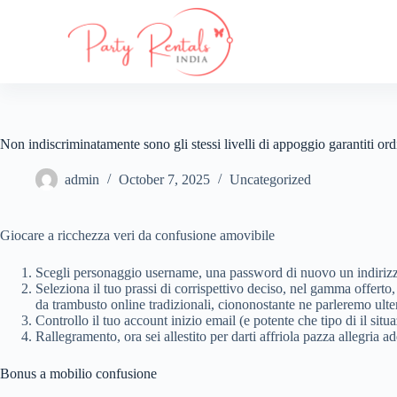
S
k
i
p
t
o
c
o
Non indiscriminatamente sono gli stessi livelli di appoggio garantiti or
n
t
e
admin
October 7, 2025
Uncategorized
n
t
Giocare a ricchezza veri da confusione amovibile
Scegli personaggio username, una password di nuovo un indiriz
Seleziona il tuo prassi di corrispettivo deciso, nel gamma offerto
da trambusto online tradizionali, ciononostante ne parleremo ult
Controllo il tuo account inizio email (e potente che tipo di il s
Rallegramento, ora sei allestito per darti affriola pazza allegria a
Bonus a mobilio confusione