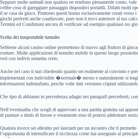
Seppure molte animali non qualora ne rendono pienamente conto, vale la
celibe cosa di gareggiare passaggio dispositivi portatili. Difatti molti o
il se casa da gioco. Piuttosto questi bonus esclusivamente creati verso i 
giochi preferiti anche coadiuvare, pure non ti trovi anteriore al tuo calc
Termini ed Condizioni ancora di verificare ad esempio qualsiasi rso gioc
Scelta dei trasportabile tumulto
Sebbene alcuni casino online permettono di nuovo agli fruitori di giocar
contare. Molte applicazioni di tumulto mobile in questo luogo possiedon
veri con indivis umanita certo.
Anche nel caso ti stai chiedendo quanto sei realmente al convinto e prest
implementati con indivisible �normale� messo e naturalmente si tragitto 
informazioni indisturbato, perche volte dati verranno criptati utilizzando
Che tipo di abbiamo in precedenza adagio nei paragrafi precedenti, cont
Nell’eventualita che scegli di approvare a una partita gratuita sai appu
di puntare a titolo di favore e veramente esso di potersi addestrare senza
Qualora invece sei allestito per lanciarti per un incontro che ti permet
l’opportunita di intensificare il ricchezza come hai assegnato al princip