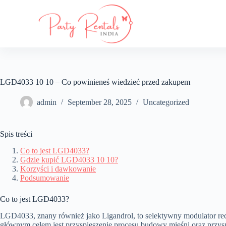
S
k
i
p
t
o
c
o
LGD4033 10 10 – Co powinieneś wiedzieć przed zakupem
n
t
e
admin
September 28, 2025
Uncategorized
n
t
Spis treści
Co to jest LGD4033?
Gdzie kupić LGD4033 10 10?
Korzyści i dawkowanie
Podsumowanie
Co to jest LGD4033?
LGD4033, znany również jako Ligandrol, to selektywny modulator r
głównym celem jest przyspieszenie procesu budowy mięśni oraz przysp