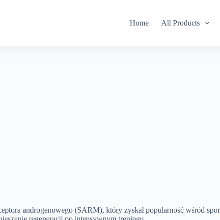
Home
All Products
eceptora androgenowego (SARM), który zyskał popularność wśród spo
ieszenie regeneracji po intensywnym treningu.