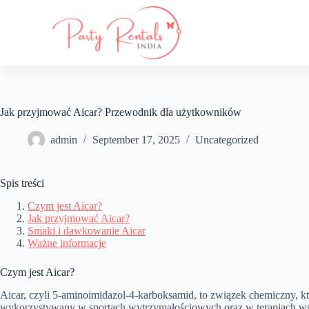
S
k
i
p
t
o
c
o
Jak przyjmować Aicar? Przewodnik dla użytkowników
n
t
e
admin
September 17, 2025
Uncategorized
n
t
Spis treści
Czym jest Aicar?
Jak przyjmować Aicar?
Smaki i dawkowanie Aicar
Ważne informacje
Czym jest Aicar?
Aicar, czyli 5-aminoimidazol-4-karboksamid, to związek chemiczny, 
wykorzystywany w sportach wytrzymałościowych oraz w terapiach w