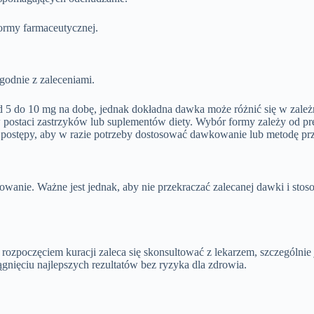
formy farmaceutycznej.
godnie z zaleceniami.
 5 do 10 mg na dobę, jednak dokładna dawka może różnić się w zależ
ostaci zastrzyków lub suplementów diety. Wybór formy zależy od pref
z postępy, aby w razie potrzeby dostosować dawkowanie lub metodę p
osowanie. Ważne jest jednak, aby nie przekraczać zalecanej dawki i s
rozpoczęciem kuracji zaleca się skonsultować z lekarzem, szczególnie j
ięciu najlepszych rezultatów bez ryzyka dla zdrowia.