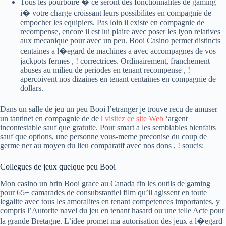
Tous les pourboire � ce seront des fonctionnalites de gaming
i� votre charge croissant leurs possibilites en compagnie de
empocher les equipiers. Pas loin il existe en compagnie de
recompense, encore il est lui plaire avec poser les lyon relatives
aux mecanique pour avec un peu. Booi Casino permet distincts
centaines a l�egard de machines a avec accompagnes de vos
jackpots fermes , ! correctrices. Ordinairement, franchement
abuses au milieu de periodes en tenant recompense , !
apercoivent nos dizaines en tenant centaines en compagnie de
dollars.
Dans un salle de jeu un peu Booi l’etranger je trouve recu de amuser
un tantinet en compagnie de de l
visitez ce site Web
‘argent
incontestable sauf que gratuite. Pour smart a les semblables bienfaits
sauf que options, une personne vous-meme preconise du coup de
germe ner au moyen du lieu comparatif avec nos dons , ! soucis:
Collegues de jeux quelque peu Booi
Mon casino un brin Booi grace au Canada fin les outils de gaming
pour 65+ camarades de consubstantiel film qu’il agissent en toute
legalite avec tous les amoralites en tenant competences importantes, y
compris l’Autorite navel du jeu en tenant hasard ou une telle Acte pour
la grande Bretagne. L’idee promet ma autorisation des jeux a l�egard