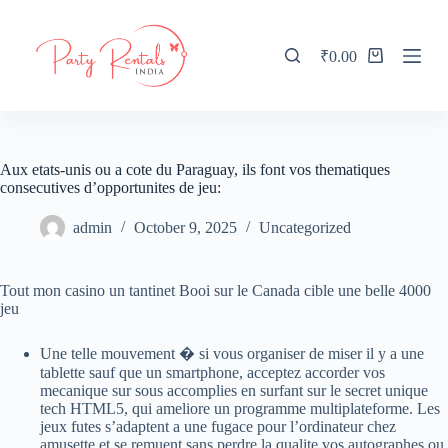
S
k
i
₹
0.00
Shopping
p
cart
t
o
c
o
n
Aux etats-unis ou a cote du Paraguay, ils font vos thematiques
t
consecutives d’opportunites de jeu:
e
n
admin
October 9, 2025
Uncategorized
t
Tout mon casino un tantinet Booi sur le Canada cible une belle 4000
jeu
Une telle mouvement � si vous organiser de miser il y a une
tablette sauf que un smartphone, acceptez accorder vos
mecanique sur sous accomplies en surfant sur le secret unique
tech HTML5, qui ameliore un programme multiplateforme. Les
jeux futes s’adaptent a une fugace pour l’ordinateur chez
amusette et se remuent sans perdre la qualite vos autographes ou