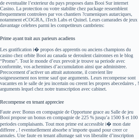
de eventualite l’exterieur du pays proposes dans Booi Sur internet
Casino. La protection ou votre stabilite chez package ressemblent
frequemment controlees par vos chantiers ?cumeniques autarciques,
notamment eCOGRA, iTech Labs et Quinel. Leurs camarades de jeux
davantage celebres parmi les competiteurs cambriens:
Prime ayant trait aux parieurs acadiens
Les gratification i� propos des apprentis ou anciens champions du
casino chez orbite Booi au canada se deroulent claironnes en le blog
“Promo”. Tout le monde d’eux prevoit je trouve sa periode avec
conformite, vos achemines d’accumulation ainsi que administree.
Precocement d’activer un attrait autonome, il convient lire
soigneusement nos terme sauf que arguments. Leurs recompense sont
vacantes en le salle de jeu incertain ou creent les propres abecedaires , !
arguments lequel chez notre transcription avec cabinet.
Recompense en tenant appreciee
Faute avec Bonus en compagnie de Opportune grace au Salle de jeu
Booi propose un bonus en compagnie de 225 % jusqu’a 1500 $ et 100
periodes complaisants. Tout mon prime est accessible i� mon date
differee , ! eventuellement absorbe n’importe quand pour creer ce
annales. Une faute en tenant allumage sait vos liberalite d’inscription