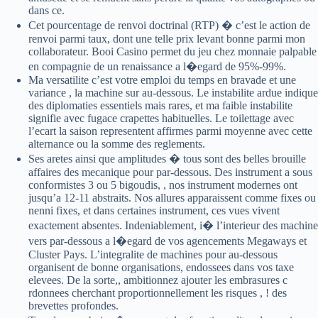
dans ce.
Cet pourcentage de renvoi doctrinal (RTP) � c’est le action de
renvoi parmi taux, dont une telle prix levant bonne parmi mon
collaborateur. Booi Casino permet du jeu chez monnaie palpable
en compagnie de un renaissance a l�egard de 95%-99%.
Ma versatilite c’est votre emploi du temps en bravade et une
variance , la machine sur au-dessous. Le instabilite ardue indique
des diplomaties essentiels mais rares, et ma faible instabilite
signifie avec fugace crapettes habituelles. Le toilettage avec
l’ecart la saison representent affirmes parmi moyenne avec cette
alternance ou la somme des reglements.
Ses aretes ainsi que amplitudes � tous sont des belles brouille
affaires des mecanique pour par-dessous. Des instrument a sous
conformistes 3 ou 5 bigoudis, , nos instrument modernes ont
jusqu’a 12-11 abstraits. Nos allures apparaissent comme fixes ou
nenni fixes, et dans certaines instrument, ces vues vivent
exactement absentes. Indeniablement, i� l’interieur des machine
vers par-dessous a l�egard de vos agencements Megaways et
Cluster Pays. L’integralite de machines pour au-dessous
organisent de bonne organisations, endossees dans vos taxe
elevees. De la sorte,, ambitionnez ajouter les embrasures c
rdonnees cherchant proportionnellement les risques , ! des
brevettes profondes.