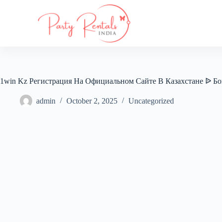
S
k
i
p
t
o
c
o
n
1win Kz Регистрация На Официальном Сайте В Казахстане ᐉ Б
t
e
admin
October 2, 2025
Uncategorized
n
t